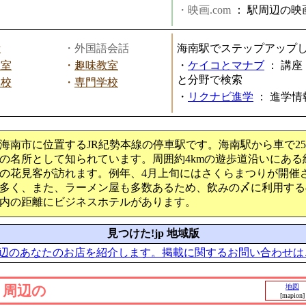
・映画.com
：
駅周辺の映
話
・外国語会話
海南駅でステップアップ
教室
・
趣味教室
・
ケイコとマナブ
：
講座
と分野で検索
学校
・
専門学校
・
リクナビ進学
：
進学情
海南市に位置するJR紀勢本線の停車駅です。海南駅から車で2
の名所として知られています。周囲約4kmの遊歩道沿いにある約
の花見客が訪れます。例年、4月上旬にはさくらまつりが開催
多く、また、ラーメン屋も多数あるため、飲みの〆に利用する
内の距離にビジネスホテルがあります。
見つけた!jp 地域版
辺のあなたのお店を紹介します。掲載に関するお問い合わせは
」周辺の
地図
[mapion]