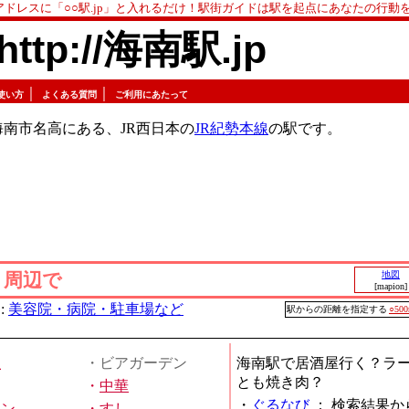
アドレスに「○○駅.jp」と入れるだけ！駅街ガイドは駅を起点にあなたの行動
http://海南駅.jp
｜
｜
使い方
よくある質問
ご利用にあたって
南市名高にある、JR西日本の
JR紀勢本線
の駅です。
」周辺で
地図
[mapion]
:
美容院・病院・駐車場など
駅からの距離を指定する
○50
屋
・ビアガーデン
海南駅で居酒屋行く？ラ
とも焼き肉？
・
中華
・
ぐるなび
：
検索結果か
メン
・
すし