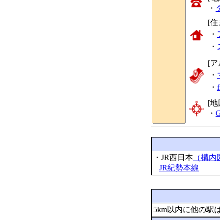
・
[
・
・
[
・
・
[地
・
G
・JR西日本
（構内
JR紀勢本線
5km以内に他の駅