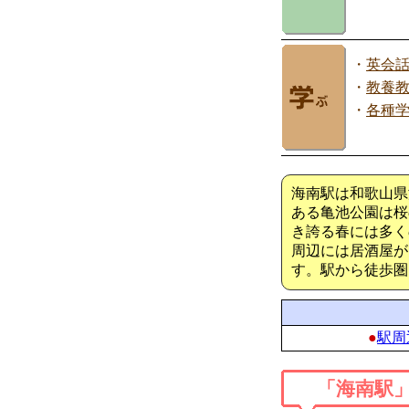
・
英会
・
教養
・
各種
海南駅は和歌山県
ある亀池公園は桜
き誇る春には多く
周辺には居酒屋が
す。駅から徒歩圏
●
駅周
「海南駅