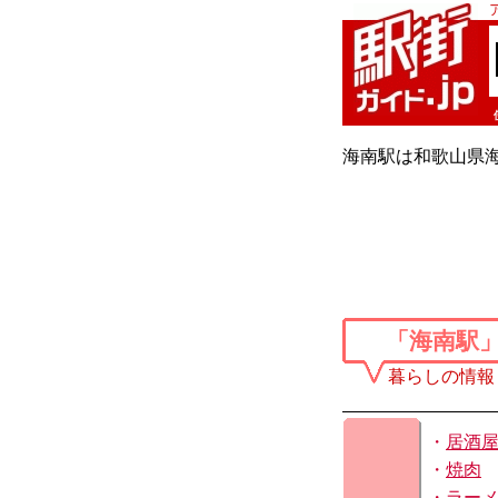
海南駅は和歌山県海
「海南駅
暮らしの情報
・
居酒
・
焼肉
・
ラー