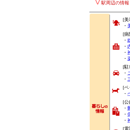
駅周辺の情報
[美
・
[
・
・
・
・
[駐
・
・
[ペ
・
[
・
・
・
[