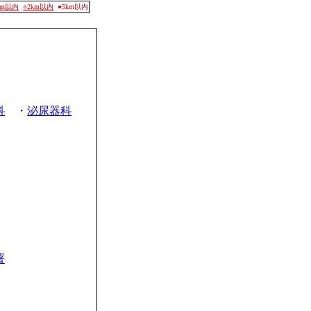
0m以内
○2km以内
●5km以内
科
・
泌尿器科
署