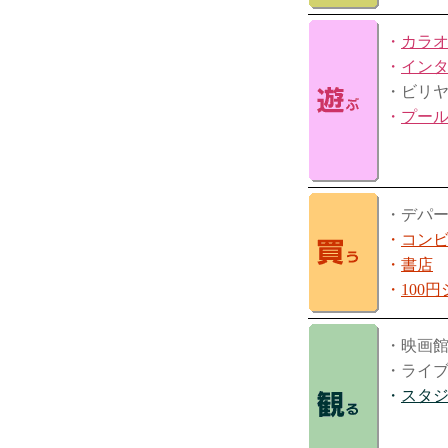
・
カラ
・
イン
・ビリ
・
プー
・デパ
・
コン
・
書店
・
100
・映画
・ライ
・
スタ