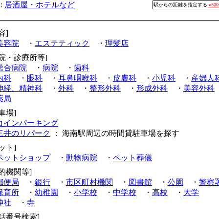
:
居酒屋・ホテルなど
駅からの距離を指定する
○50
容]
美容院
・
エステティック
・
理髪店
病院・診療所等]
総合病院
・
病院
・
歯科
内科
・
眼科
・
耳鼻咽喉科
・
皮膚科
・
小児科
・
産婦人
神経、精神科
・
外科
・
整形外科
・
形成外科
・
美容外科
薬局
車場]
コインパーキング
三井のリパーク
： 海南駅周辺の時間貸駐車場を探す
ット]
ペットショップ
・
動物病院
・
ペット葬儀
公的機関等]
郵便局
・
銀行
・
市区町村機関
・
図書館
・
公園
・
警察
保育所
・
幼稚園
・
小学校
・
中学校
・
高校
・
大学
神社
・
寺
電話番号検索]