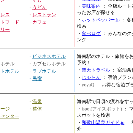
・
美味案内
：
全店ルート
・
うどん
ったお店が探せる
ミレス
・
レストラン
・
ホットペッパー.jp
：
各
ストフード
・
カフェ
検索
バリー
・
食べログ
：
みんなのク
ング
ル
・
ビジネスホテル
海南駅のホテル・旅館を
予約！
ィホテル
・カプセルホテル
・
楽天トラベル
：
宿泊条
ートホテル
・
ラブホテル
・
じゃらん
：
宿泊プラン
・
民宿
・yoyaQ
：
お得な宿泊プ
・
温泉
海南駅で日頃の疲れをす
サージ
・
整体
・ispot(アイスポット)
：
スポットを検索
スセンター
・
和歌山温泉ガイド.jp
：
介