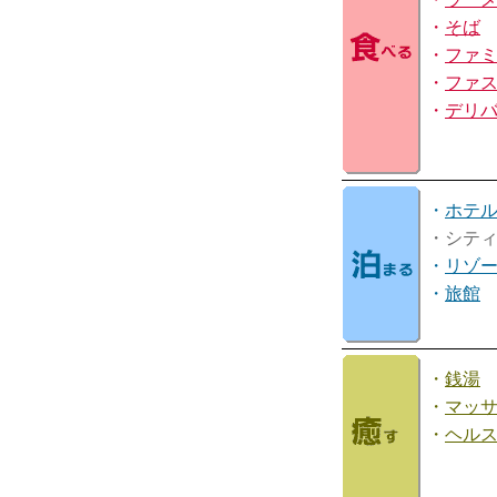
・
そば
・
ファ
・
ファ
・
デリ
・
ホテ
・シテ
・
リゾ
・
旅館
・
銭湯
・
マッ
・
ヘル