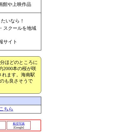
画館や上映作品
したいなら！
・スクールを地域
報サイト
5分ほどのところに
2000本の桜が咲
されます。海南駅
のも良さそうで
こちら
航空写真
[Google]