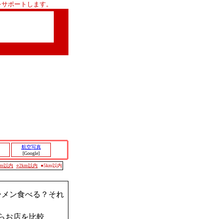
をサポートします。
航空写真
[Google]
0m以内
○2km以内
●5km以内
ーメン食べる？それ
らお店を比較