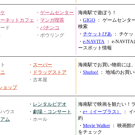
オケ
・
ゲームセンター
海南駅で遊ぼう！
ターネットカフェ
・
マンガ喫茶
・
GIGO
：
ゲームセンタ
検索
ヤード
・
パチンコ
・
チケットぴあ
：
チケッ
ル
・ボウリング
・
e-NAVITA
：
e-NAVI
ースポット情報
ート
・
スーパー
海南駅でお買い物前には
ビニ
・
ドラッグストア
・
Shufoo!
：
地域のお買い
・古本屋
円ショップ
館
・
レンタルビデオ
海南駅で映画を観たい！
ブハウス
・
劇場・コンサート
・
e+（イープラス）
：
イ
約
ジアム
・ホール
・
Movie Walker
：
映画館
をチェック